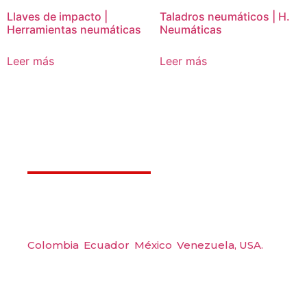
Llaves de impacto |
Taladros neumáticos | H.
Herramientas neumáticas
Neumáticas
Leer más
Leer más
Déjanos ayudarte
Amerquip S.A.S
Colombia
,
Ecuador
,
México
,
Venezuela,
USA.
Carrera 48 #48 S 75 Local 104, Envigado.