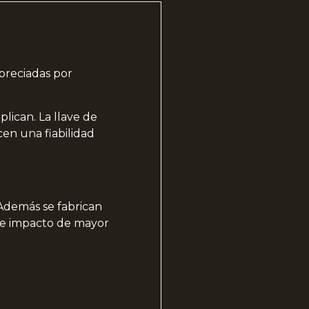
preciadas por
lican. La llave de
cen una fiabilidad
Además se fabrican
de impacto de mayor