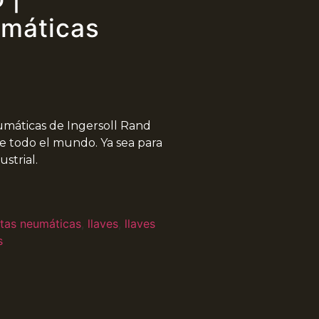
umáticas
eumáticas de Ingersoll Rand
e todo el mundo. Ya sea para
strial.
tas neumáticas
,
llaves
,
llaves
s