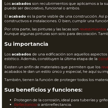
Los
acabados
son recubrimientos que aplicamos a la sup
puede ser decorativo, funcional o ambos.
El
acabado
es la parte visible de una construcción. Así 
constructivos e instalaciones. O bien, cumplir una funció
Por otra parte, las pinturas y las lacas son
revestimientos
q
Aunque algunas pinturas son solo para decoración. Tamb
Su importancia
Los
acabados
de una edificación son aquellos aspectos
estético. Además, constituyen la última etapa de la
cons
Existen un sinfín de materiales que permiten que los
rev
acabados le dan un estilo único y especial, he aquí su im
También, tienen la función de proteger todos los materia
Sus beneficios y funciones:
Protegen de la corrosión, ideal para tuberías y grifer
Reflectancia
o antirreflectancia.