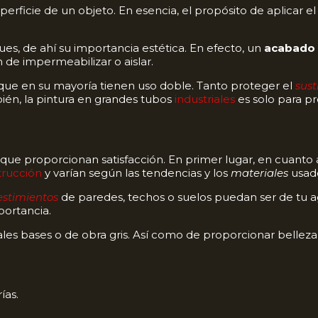
erficie de un objeto. En esencia, el propósito de aplicar e
pues, de ahí su importancia estética. En efecto, un
acabado
n de impermeabilizar o aislar.
ue en su mayoría tienen uso doble. Tanto proteger el
sust
ién, la pintura en grandes tubos
industriales
es solo para pr
 que proporcionan satisfacción. En primer lugar, en cuanto
trucción
y varían según las tendencias y los
materiales
usad
estimientos
de paredes, techos o suelos puedan ser de tu ag
portancia.
les bases o de obra gris. Así como de proporcionar belleza, 
ías.