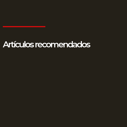
Artículos recomendados
Fraude en surtidores: Amenaza silenciosa en su
estación de servicio
12 junio, 2025