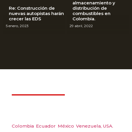
almacenamiento y
Mantenimiento
inteligente en 2026:
Re: Construcción de
distribución de
Dispensadores HELIX
Dispensadores de
preventivo en EDS para
tecnología, eficiencia y
nuevas autopistas harán
combustibles en
Wayne: tecnología líder
combustible HELIX:
evitar pérdidas
rentabilidad para las EDS
crecer las EDS
Colombia.
mundial
¿más rentables?
millonarias
modernas
5 enero, 2023
29 abril, 2022
26 marzo, 2026
24 marzo, 2026
18 marzo, 2026
17 marzo, 2026
Déjanos ayudarte
Amerquip S.A.S
Colombia
,
Ecuador
,
México
,
Venezuela,
USA.