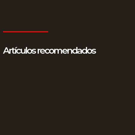
Artículos recomendados
Fraude en surtidores: Amenaza silenciosa en su
estación de servicio
12 junio, 2025