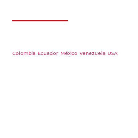
Déjanos ayudarte
Amerquip S.A.S
Colombia
,
Ecuador
,
México
,
Venezuela,
USA.
Carrera 48 #48 S 75 Local 104, Envigado.
Tel: (604) 288 6565
Wp: (+57) 300 6094104
Email: amerquip@amerquip.com