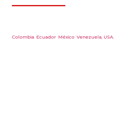
Déjanos ayudarte
Amerquip S.A.S
Colombia
,
Ecuador
,
México
,
Venezuela,
USA.
Carrera 48 #48 S 75 Local 104, Envigado.
Tel: (604) 288 6565
Wp: (+57) 300 6094104
Email: amerquip@amerquip.com