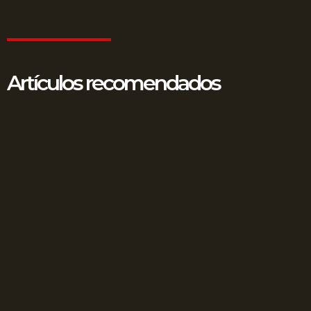
Artículos recomendados
Fraude en surtidores: Amenaza silenciosa en su
estación de servicio
12 junio, 2025