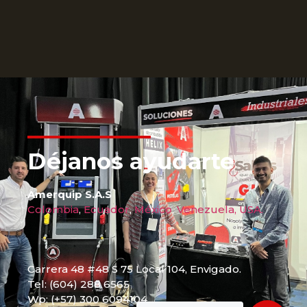
Déjanos ayudarte
Amerquip S.A.S
Colombia
,
Ecuador
,
México
,
Venezuela,
USA.
Carrera 48 #48 S 75 Local 104, Envigado.
Tel: (604) 288 6565
Wp: (+57) 300 6094104