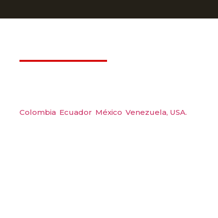
Déjanos ayudarte
Amerquip S.A.S
Colombia
,
Ecuador
,
México
,
Venezuela,
USA.
Carrera 48 #48 S 75 Local 104, Envigado.
Tel: (604) 288 6565
Wp: (+57) 300 6094104
Email: amerquip@amerquip.com